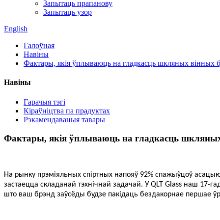
Запытаць прапанову
Запытаць узор
English
Галоўная
Навіны
Фактары, якія ўплываюць на гладкасць шкляных вінных б
Навіны
Гарачыя тэгі
Кіраўніцтва па прадуктах
Рэкамендаваныя тавары
Фактары, якія ўплываюць на гладкасць шкляных
На рынку прэміяльных спіртных напояў 92% спажыўцоў асацыюю
застаецца складанай тэхнічнай задачай. У QLT Glass наш 17-
што ваш брэнд заўсёды будзе пакідаць бездакорнае першае ў