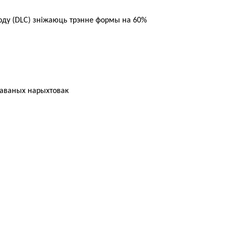
оду (DLC) зніжаюць трэнне формы на 60%
наваных нарыхтовак