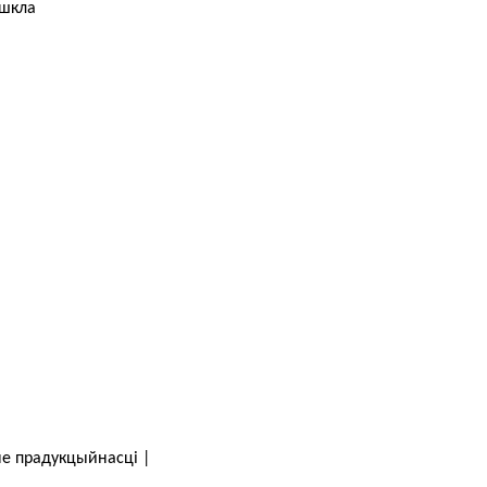
 шкла
не прадукцыйнасці |