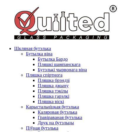
Шкляная бутэлька
Бутылка віна
Бутылка Бардо
Пляшкі шампанскага
Бутэлькі чырвонага віна
Пляшка спіртнога
Пляшка брэндзі
Пляшка джыну
Пляшка тэкілы
Пляшка гарэлкі
Пляшка віскі
Карыстальніцкая бутэлька
Каляровая бутэлька
Гравіраваная бутэлька
Друк на бутэльцы
Піўная бутэлька