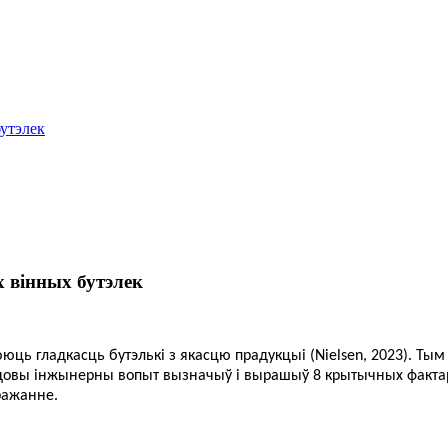
утэлек
 вінных бутэлек
ць гладкасць бутэлькі з якасцю прадукцыі (Nielsen, 2023). Т
гадовы інжынерны вопыт вызначыў і вырашыў 8 крытычных фактар
ражанне.