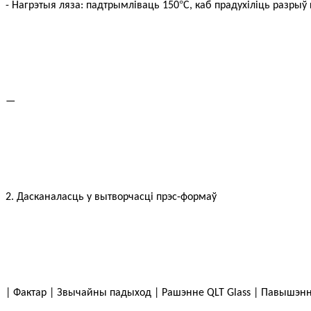
°
- Нагрэтыя ляза: падтрымліваць 150
C, каб прадухіліць разрыў
—
2. Дасканаласць у вытворчасці прэс-формаў
| Фактар ​​| Звычайны падыход | Рашэнне QLT Glass | Павышэн