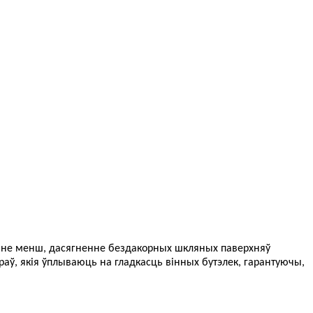
ым не менш, дасягненне бездакорных шкляных паверхняў
аў, якія ўплываюць на гладкасць вінных бутэлек, гарантуючы,