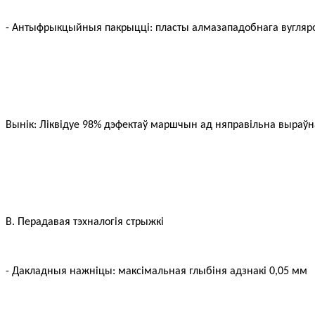
- Антыфрыкцыйныя пакрыцці: пласты алмазападобнага вугляр
Вынік: Ліквідуе 98% дэфектаў маршчын ад няправільна выраў
B. Перадавая тэхналогія стрыжкі
- Дакладныя нажніцы: максімальная глыбіня адзнакі 0,05 мм