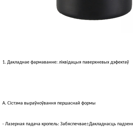
1. Дакладнае фармаванне: ліквідацыя паверхневых дэфектаў
A. Сістэма выраўноўвання першаснай формы
±
- Лазерная падача кропель: Забяспечвае
Дакладнасць падзен