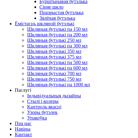
Бурштынавая бутэлька
Сіняе шкло
Празрыстая бутэлька
Зялёная бутэлька
Ёмістасць шкляной бутэлькі
Шкляныя бутэлькі па 150 мл
Шкляныя бутэлькі па 200 мл
Шкляныя бутэлькі 250 мл
Шкляныя бутэлькі па 300 мл
Шкляныя бутэлькі 350 мл
Шкляныя бутэлькі 375 мл
Шкляныя бутэлькі па 500 мл
Шкляныя бутэлькі па 600 мл
Шкляныя бутэлькі 700 мл
Шкляныя бутэлькі 750 мл
Шкляныя бутэлькі па 1000 мл
Паслугі
Індывідуальныя дызайны
Стылі і колеры
Кантроль якасці
Узоры бутэлек
Упакоўка
Пра нас
Навіны
Кантакт