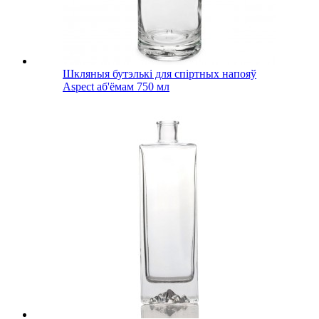
Шкляныя бутэлькі для спіртных напояў
Aspect аб'ёмам 750 мл