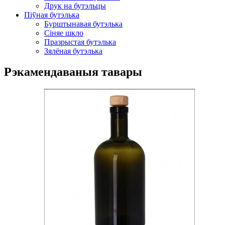
Друк на бутэльцы
Піўная бутэлька
Бурштынавая бутэлька
Сіняе шкло
Празрыстая бутэлька
Зялёная бутэлька
Рэкамендаваныя тавары