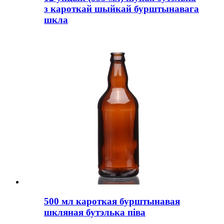
з кароткай шыйкай бурштынавага
шкла
500 мл кароткая бурштынавая
шкляная бутэлька піва