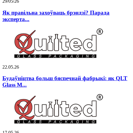
29/05/26
Як правільна захоўваць брэндзі? Парада
эксперта...
22.05.26
Будаўніцтва больш бяспечнай фабрыкі: як QLT
Glass M...
17.05.26