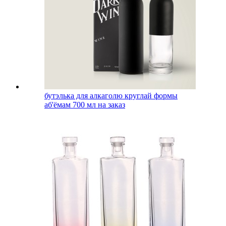
бутэлька для алкаголю круглай формы
аб'ёмам 700 мл на заказ