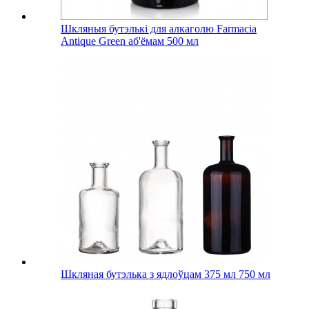
Шкляныя бутэлькі для алкаголю Farmacia
Antique Green аб'ёмам 500 мл
Шкляная бутэлька з ядлоўцам 375 мл 750 мл