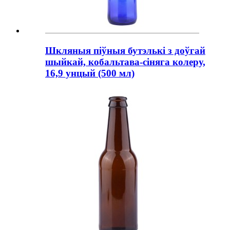
Шкляныя піўныя бутэлькі з доўгай
шыйкай, кобальтава-сіняга колеру,
16,9 унцый (500 мл)