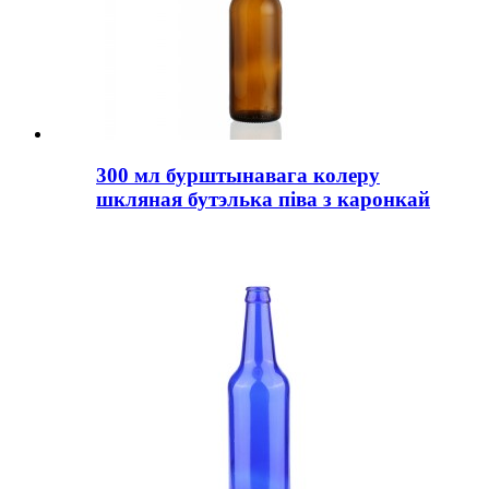
300 мл бурштынавага колеру
шкляная бутэлька піва з каронкай