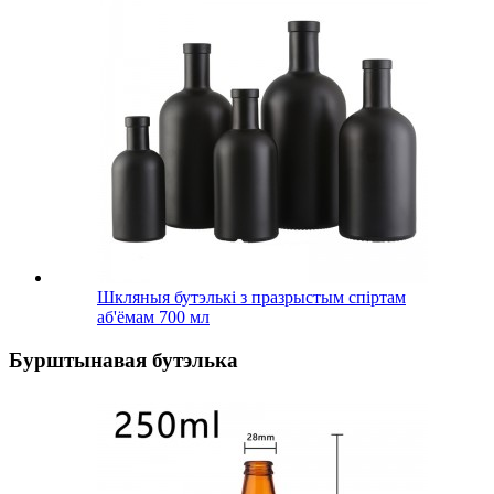
Шкляныя бутэлькі з празрыстым спіртам
аб'ёмам 700 мл
Бурштынавая бутэлька