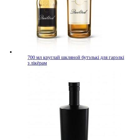
700 мл круглай шкляной бутэлькі для гарэлкі
з лікёрам