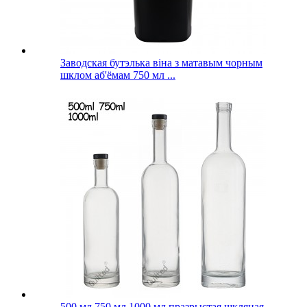
Заводская бутэлька віна з матавым чорным
шклом аб'ёмам 750 мл ...
500 мл 750 мл 1000 мл празрыстая шкляная