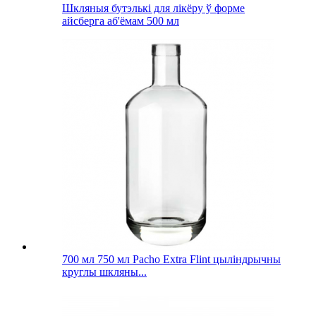
Шкляныя бутэлькі для лікёру ў форме
айсберга аб'ёмам 500 мл
700 мл 750 мл Pacho Extra Flint цыліндрычны
круглы шкляны...