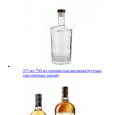
375 мл 750 мл празрыстыя шкляныя бутэлькі
для спіртных напояў