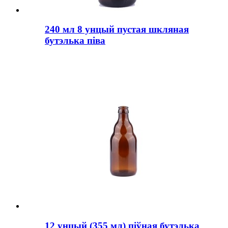
240 мл 8 унцый пустая шкляная
бутэлька піва
12 унцый (355 мл) піўная бутэлька