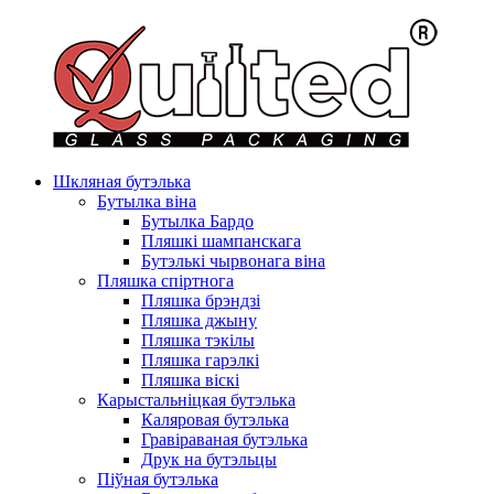
Шкляная бутэлька
Бутылка віна
Бутылка Бардо
Пляшкі шампанскага
Бутэлькі чырвонага віна
Пляшка спіртнога
Пляшка брэндзі
Пляшка джыну
Пляшка тэкілы
Пляшка гарэлкі
Пляшка віскі
Карыстальніцкая бутэлька
Каляровая бутэлька
Гравіраваная бутэлька
Друк на бутэльцы
Піўная бутэлька