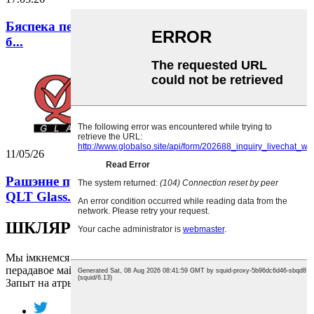
Бяспека перш за ўсё: як QLT Glass забяспечвае
б...
11/05/26
Рашэнне праблемы ўцечкі з бутэлькі з алеем: як
QLT Glass...
ШКЛЯР
Мы імкнемся падтрымаць вас, выкарыстоўваючы наша
перадавое майстэрства і сапраўдную адданасць справе.
Запыт на атрыманне прайс-ліста