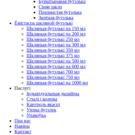
Бурштынавая бутэлька
Сіняе шкло
Празрыстая бутэлька
Зялёная бутэлька
Ёмістасць шкляной бутэлькі
Шкляныя бутэлькі па 150 мл
Шкляныя бутэлькі па 200 мл
Шкляныя бутэлькі 250 мл
Шкляныя бутэлькі па 300 мл
Шкляныя бутэлькі 350 мл
Шкляныя бутэлькі 375 мл
Шкляныя бутэлькі па 500 мл
Шкляныя бутэлькі па 600 мл
Шкляныя бутэлькі 700 мл
Шкляныя бутэлькі 750 мл
Шкляныя бутэлькі па 1000 мл
Паслугі
Індывідуальныя дызайны
Стылі і колеры
Кантроль якасці
Узоры бутэлек
Упакоўка
Пра нас
Навіны
Кантакт