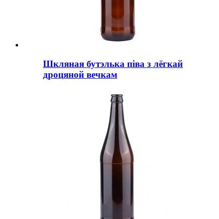
Шкляная бутэлька піва з лёгкай
дроцяной вечкам