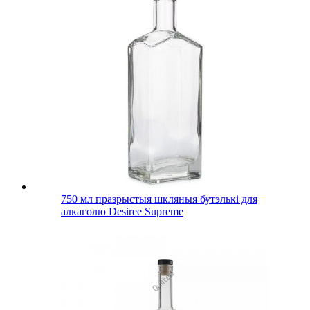
750 мл празрыстыя шкляныя бутэлькі для
алкаголю Desiree Supreme