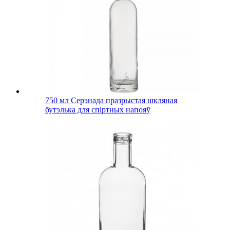
750 мл Серэнада празрыстая шкляная
бутэлька для спіртных напояў