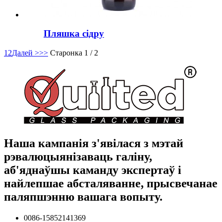
Пляшка сідру
1
2
Далей >
>>
Старонка 1 / 2
Наша кампанія з'явілася з мэтай
рэвалюцыянізаваць галіну,
аб'яднаўшы каманду экспертаў і
найлепшае абсталяванне, прысвечанае
паляпшэнню вашага вопыту.
0086-15852141369