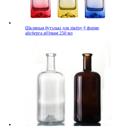
Шкляныя бутэлькі для лікёру ў форме
айсберга аб'ёмам 250 мл