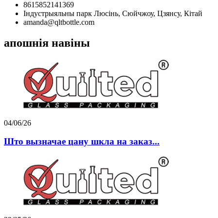
8615852141369
Індустрыяльны парк Люсінь, Сюйчжоу, Цзянсу, Кітай
amanda@qltbottle.com
апошнія навіны
04/06/26
Што вызначае цану шкла на заказ...