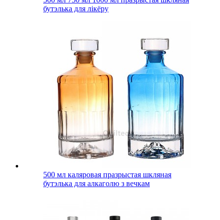
бутэлька для лікёру
500 мл каляровая празрыстая шкляная
бутэлька для алкаголю з вечкам