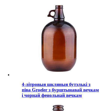
4-літровыя шкляныя бутэлькі з
піва Groeler з бурштынавай вечкам
і чорнай фенольнай вечкам