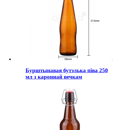
Бурштынавая бутэлька піва 250
мл з кароннай вечкам