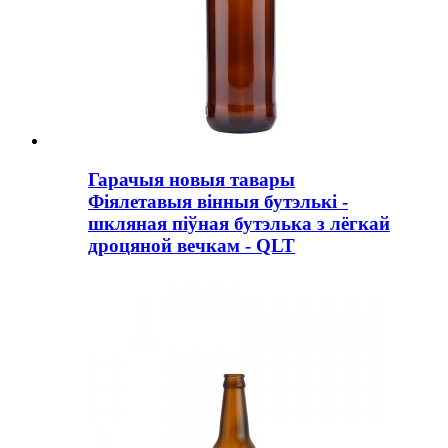
Гарачыя новыя тавары
Фіялетавыя вінныя бутэлькі -
шкляная піўная бутэлька з лёгкай
дроцяной вечкам - QLT