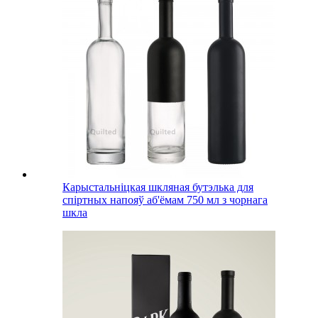
Карыстальніцкая шкляная бутэлька для
спіртных напояў аб'ёмам 750 мл з чорнага
шкла