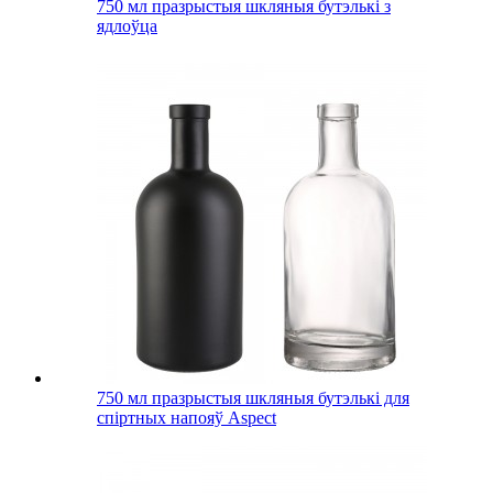
750 мл празрыстыя шкляныя бутэлькі з
ядлоўца
750 мл празрыстыя шкляныя бутэлькі для
спіртных напояў Aspect