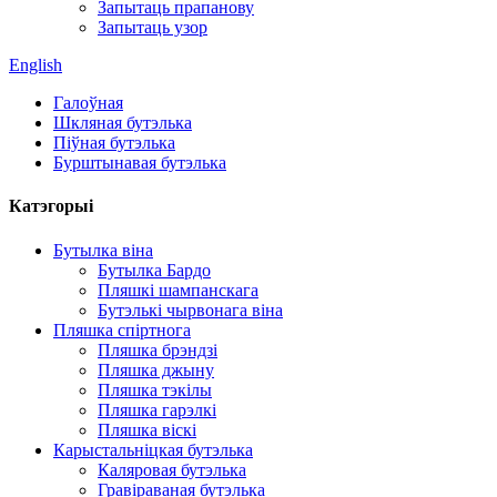
Запытаць прапанову
Запытаць узор
English
Галоўная
Шкляная бутэлька
Піўная бутэлька
Бурштынавая бутэлька
Катэгорыі
Бутылка віна
Бутылка Бардо
Пляшкі шампанскага
Бутэлькі чырвонага віна
Пляшка спіртнога
Пляшка брэндзі
Пляшка джыну
Пляшка тэкілы
Пляшка гарэлкі
Пляшка віскі
Карыстальніцкая бутэлька
Каляровая бутэлька
Гравіраваная бутэлька