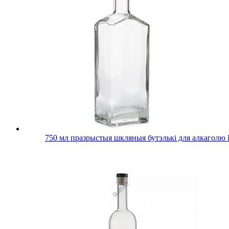
750 мл празрыстыя шкляныя бутэлькі для алкаголю 