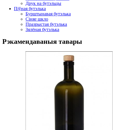
Друк на бутэльцы
Піўная бутэлька
Бурштынавая бутэлька
Сіняе шкло
Празрыстая бутэлька
Зялёная бутэлька
Рэкамендаваныя тавары