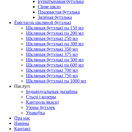
Бурштынавая бутэлька
Сіняе шкло
Празрыстая бутэлька
Зялёная бутэлька
Ёмістасць шкляной бутэлькі
Шкляныя бутэлькі па 150 мл
Шкляныя бутэлькі па 200 мл
Шкляныя бутэлькі 250 мл
Шкляныя бутэлькі па 300 мл
Шкляныя бутэлькі 350 мл
Шкляныя бутэлькі 375 мл
Шкляныя бутэлькі па 500 мл
Шкляныя бутэлькі па 600 мл
Шкляныя бутэлькі 700 мл
Шкляныя бутэлькі 750 мл
Шкляныя бутэлькі па 1000 мл
Паслугі
Індывідуальныя дызайны
Стылі і колеры
Кантроль якасці
Узоры бутэлек
Упакоўка
Пра нас
Навіны
Кантакт