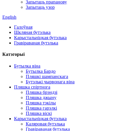
Запытаць прапанову
Запытаць узор
English
Галоўная
Шкляная бутэлька
Карыстальніцкая бутэлька
Гравіраваная бутэлька
Катэгорыі
Бутылка віна
Бутылка Бардо
Пляшкі шампанскага
Бутэлькі чырвонага віна
Пляшка спіртнога
Пляшка брэндзі
Пляшка джыну
Пляшка тэкілы
Пляшка гарэлкі
Пляшка віскі
Карыстальніцкая бутэлька
Каляровая бутэлька
Гравіраваная бутэлька