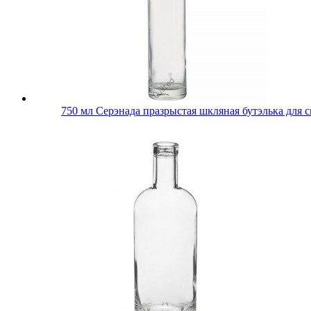
750 мл Серэнада празрыстая шкляная бутэлька для 