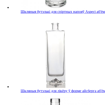
Шкляныя бутэлькі для спіртных напояў Aspect аб'ём
Шкляныя бутэлькі для лікёру ў форме айсберга аб'ё