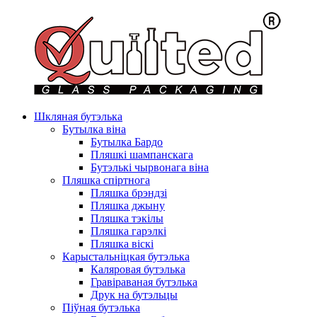
Шкляная бутэлька
Бутылка віна
Бутылка Бардо
Пляшкі шампанскага
Бутэлькі чырвонага віна
Пляшка спіртнога
Пляшка брэндзі
Пляшка джыну
Пляшка тэкілы
Пляшка гарэлкі
Пляшка віскі
Карыстальніцкая бутэлька
Каляровая бутэлька
Гравіраваная бутэлька
Друк на бутэльцы
Піўная бутэлька