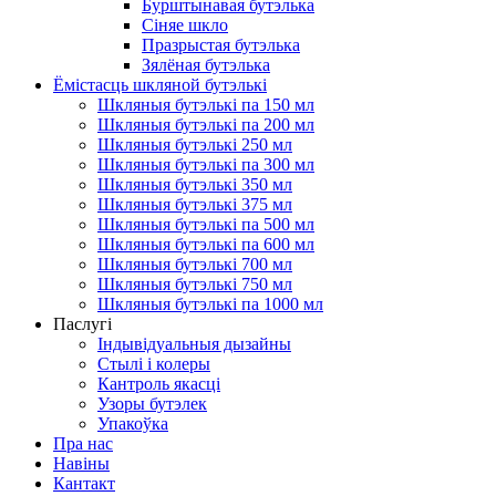
Бурштынавая бутэлька
Сіняе шкло
Празрыстая бутэлька
Зялёная бутэлька
Ёмістасць шкляной бутэлькі
Шкляныя бутэлькі па 150 мл
Шкляныя бутэлькі па 200 мл
Шкляныя бутэлькі 250 мл
Шкляныя бутэлькі па 300 мл
Шкляныя бутэлькі 350 мл
Шкляныя бутэлькі 375 мл
Шкляныя бутэлькі па 500 мл
Шкляныя бутэлькі па 600 мл
Шкляныя бутэлькі 700 мл
Шкляныя бутэлькі 750 мл
Шкляныя бутэлькі па 1000 мл
Паслугі
Індывідуальныя дызайны
Стылі і колеры
Кантроль якасці
Узоры бутэлек
Упакоўка
Пра нас
Навіны
Кантакт