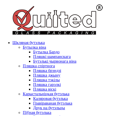
Шкляная бутэлька
Бутылка віна
Бутылка Бардо
Пляшкі шампанскага
Бутэлькі чырвонага віна
Пляшка спіртнога
Пляшка брэндзі
Пляшка джыну
Пляшка тэкілы
Пляшка гарэлкі
Пляшка віскі
Карыстальніцкая бутэлька
Каляровая бутэлька
Гравіраваная бутэлька
Друк на бутэльцы
Піўная бутэлька