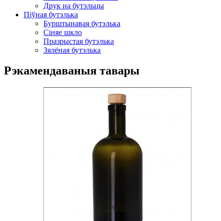
Друк на бутэльцы
Піўная бутэлька
Бурштынавая бутэлька
Сіняе шкло
Празрыстая бутэлька
Зялёная бутэлька
Рэкамендаваныя тавары