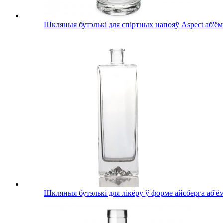
Шкляныя бутэлькі для спіртных напояў Aspect аб'ём
Шкляныя бутэлькі для лікёру ў форме айсберга аб'ё