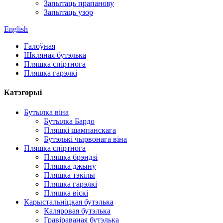
Запытаць прапанову
Запытаць узор
English
Галоўная
Шкляная бутэлька
Пляшка спіртнога
Пляшка гарэлкі
Катэгорыі
Бутылка віна
Бутылка Бардо
Пляшкі шампанскага
Бутэлькі чырвонага віна
Пляшка спіртнога
Пляшка брэндзі
Пляшка джыну
Пляшка тэкілы
Пляшка гарэлкі
Пляшка віскі
Карыстальніцкая бутэлька
Каляровая бутэлька
Гравіраваная бутэлька