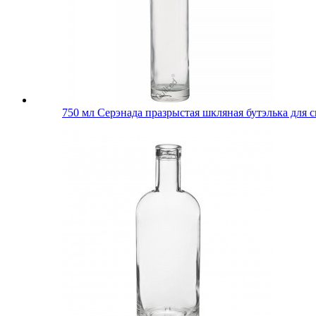
750 мл Серэнада празрыстая шкляная бутэлька для 