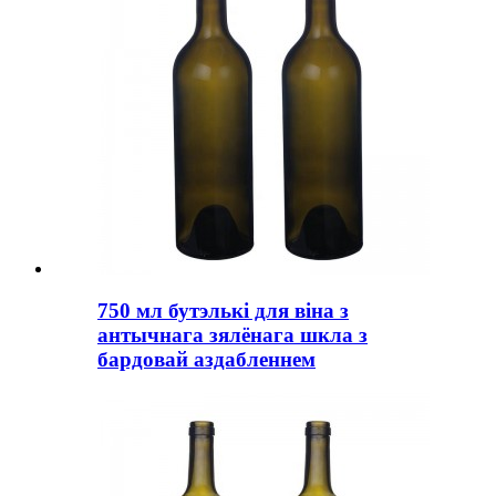
750 мл бутэлькі для віна з
антычнага зялёнага шкла з
бардовай аздабленнем