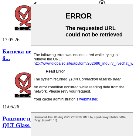
17.05.26
Бяспека перш за ўсё: як QLT Glass забяспечвае
б...
11/05/26
Рашэнне праблемы ўцечкі з бутэлькі з алеем: як
QLT Glass...