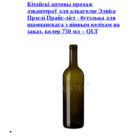
Кітайскі аптовы продаж
дэкантераў для алкаголю Элвіса
Прэслі Прайс-ліст - бутэлька для
шампанскага з вінным келіхам на
заказ, колер 750 мл – QLT