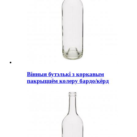
Вінныя бутэлькі з коркавым
пакрыццём колеру бардо/кёрд