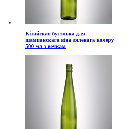
Кітайская бутэлька для
шампанскага віна зялёнага колеру
500 мл з вечкам