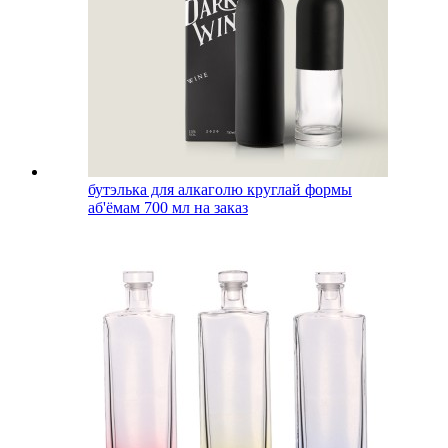
бутэлька для алкаголю круглай формы
аб'ёмам 700 мл на заказ