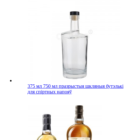
375 мл 750 мл празрыстыя шкляныя бутэлькі
для спіртных напояў