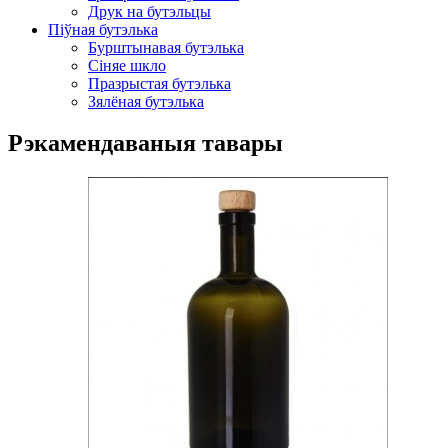
Друк на бутэльцы
Піўная бутэлька
Бурштынавая бутэлька
Сіняе шкло
Празрыстая бутэлька
Зялёная бутэлька
Рэкамендаваныя тавары