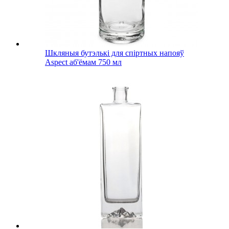
Шкляныя бутэлькі для спіртных напояў
Aspect аб'ёмам 750 мл