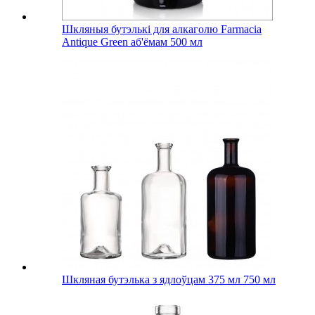
Шкляныя бутэлькі для алкаголю Farmacia
Antique Green аб'ёмам 500 мл
Шкляная бутэлька з ядлоўцам 375 мл 750 мл