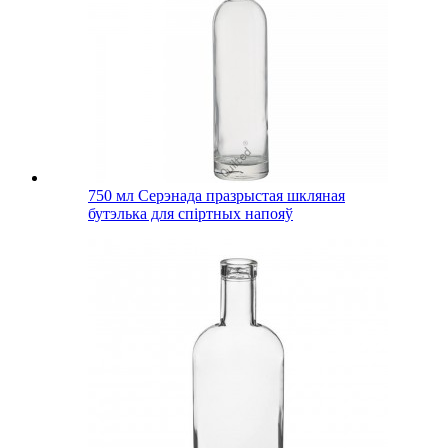
750 мл Серэнада празрыстая шкляная
бутэлька для спіртных напояў