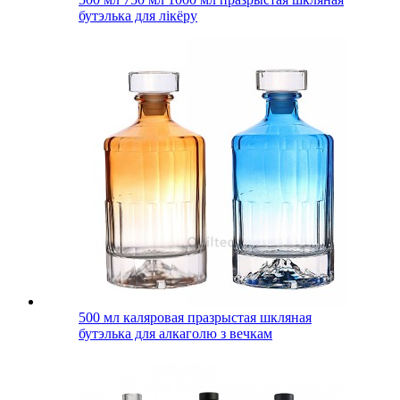
бутэлька для лікёру
500 мл каляровая празрыстая шкляная
бутэлька для алкаголю з вечкам