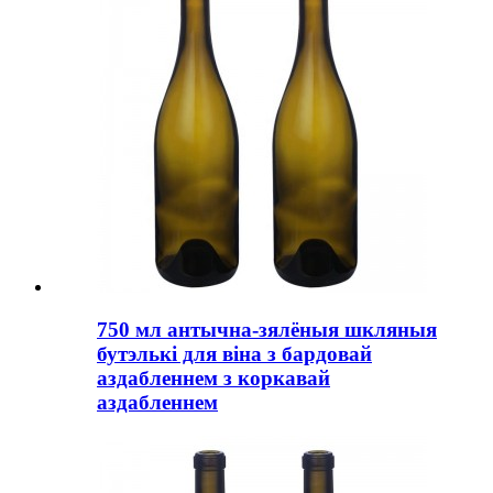
750 мл антычна-зялёныя шкляныя
бутэлькі для віна з бардовай
аздабленнем з коркавай
аздабленнем