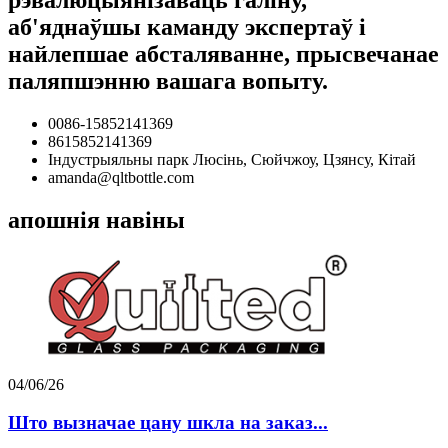
аб'яднаўшы каманду экспертаў і
найлепшае абсталяванне, прысвечанае
паляпшэнню вашага вопыту.
0086-15852141369
8615852141369
Індустрыяльны парк Люсінь, Сюйчжоу, Цзянсу, Кітай
amanda@qltbottle.com
апошнія навіны
04/06/26
Што вызначае цану шкла на заказ...