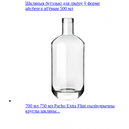
Шкляныя бутэлькі для лікёру ў форме
айсберга аб'ёмам 500 мл
700 мл 750 мл Pacho Extra Flint цыліндрычны
круглы шкляны...