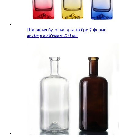
Шкляныя бутэлькі для лікёру ў форме
айсберга аб'ёмам 250 мл