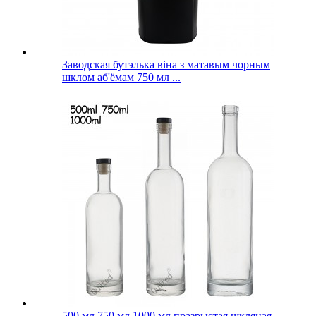
Заводская бутэлька віна з матавым чорным
шклом аб'ёмам 750 мл ...
500 мл 750 мл 1000 мл празрыстая шкляная