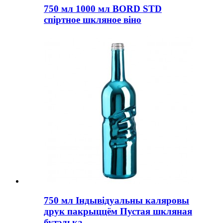
750 мл 1000 мл BORD STD
спіртное шкляное віно
750 мл Індывідуальны каляровы
друк пакрыццём Пустая шкляная
бутэлька