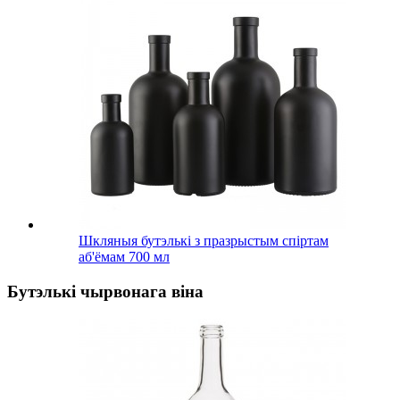
Шкляныя бутэлькі з празрыстым спіртам
аб'ёмам 700 мл
Бутэлькі чырвонага віна