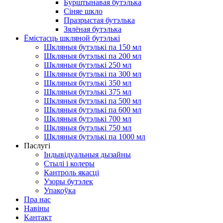
Бурштынавая бутэлька
Сіняе шкло
Празрыстая бутэлька
Зялёная бутэлька
Ёмістасць шкляной бутэлькі
Шкляныя бутэлькі па 150 мл
Шкляныя бутэлькі па 200 мл
Шкляныя бутэлькі 250 мл
Шкляныя бутэлькі па 300 мл
Шкляныя бутэлькі 350 мл
Шкляныя бутэлькі 375 мл
Шкляныя бутэлькі па 500 мл
Шкляныя бутэлькі па 600 мл
Шкляныя бутэлькі 700 мл
Шкляныя бутэлькі 750 мл
Шкляныя бутэлькі па 1000 мл
Паслугі
Індывідуальныя дызайны
Стылі і колеры
Кантроль якасці
Узоры бутэлек
Упакоўка
Пра нас
Навіны
Кантакт