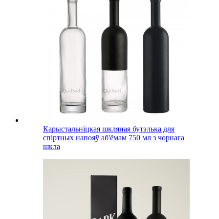
Карыстальніцкая шкляная бутэлька для
спіртных напояў аб'ёмам 750 мл з чорнага
шкла