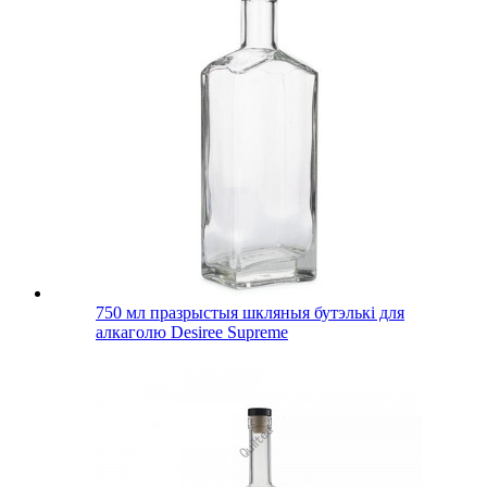
750 мл празрыстыя шкляныя бутэлькі для
алкаголю Desiree Supreme