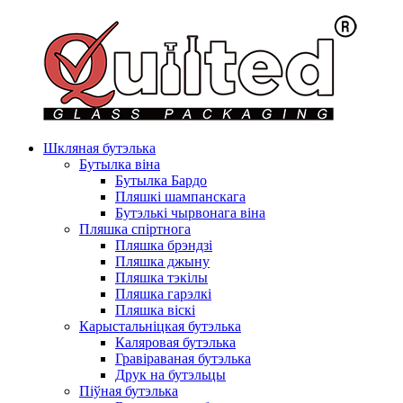
Шкляная бутэлька
Бутылка віна
Бутылка Бардо
Пляшкі шампанскага
Бутэлькі чырвонага віна
Пляшка спіртнога
Пляшка брэндзі
Пляшка джыну
Пляшка тэкілы
Пляшка гарэлкі
Пляшка віскі
Карыстальніцкая бутэлька
Каляровая бутэлька
Гравіраваная бутэлька
Друк на бутэльцы
Піўная бутэлька