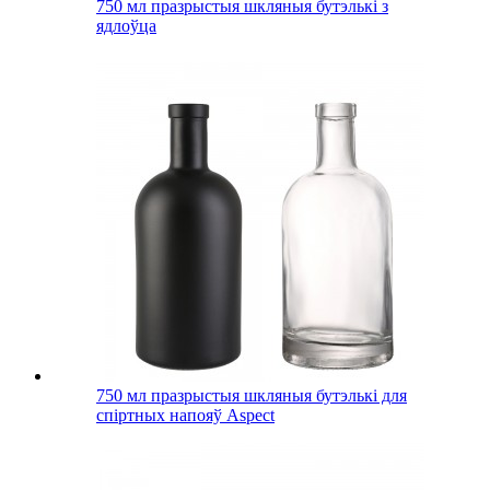
750 мл празрыстыя шкляныя бутэлькі з
ядлоўца
750 мл празрыстыя шкляныя бутэлькі для
спіртных напояў Aspect