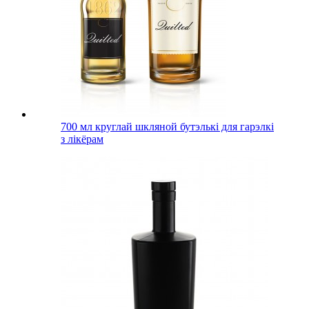
700 мл круглай шкляной бутэлькі для гарэлкі
з лікёрам