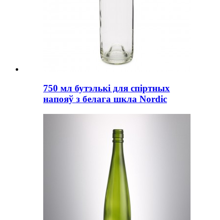
750 мл бутэлькі для спіртных
напояў з белага шкла Nordic