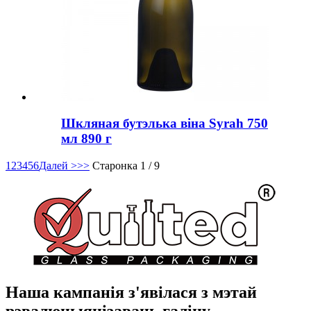
Шкляная бутэлька віна Syrah 750
мл 890 г
1
2
3
4
5
6
Далей >
>>
Старонка 1 / 9
Наша кампанія з'явілася з мэтай
рэвалюцыянізаваць галіну,