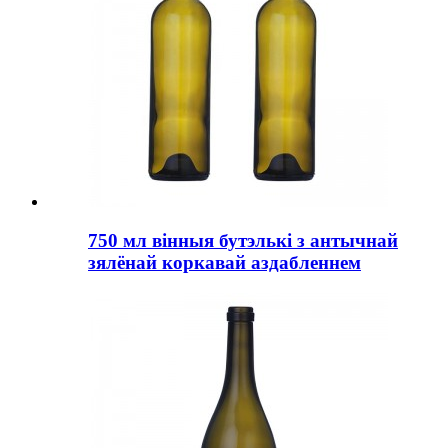
750 мл вінныя бутэлькі з антычнай
зялёнай коркавай аздабленнем