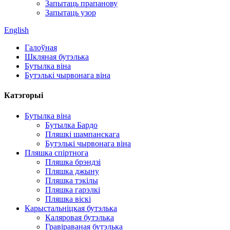
Запытаць прапанову
Запытаць узор
English
Галоўная
Шкляная бутэлька
Бутылка віна
Бутэлькі чырвонага віна
Катэгорыі
Бутылка віна
Бутылка Бардо
Пляшкі шампанскага
Бутэлькі чырвонага віна
Пляшка спіртнога
Пляшка брэндзі
Пляшка джыну
Пляшка тэкілы
Пляшка гарэлкі
Пляшка віскі
Карыстальніцкая бутэлька
Каляровая бутэлька
Гравіраваная бутэлька