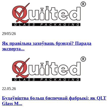
29/05/26
Як правільна захоўваць брэндзі? Парада
эксперта...
22.05.26
Будаўніцтва больш бяспечнай фабрыкі: як QLT
Glass M...