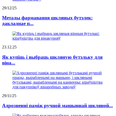
29/12/25
Метады фармавання шкляных бутэлек:
дакладнае п...
23.12.25
Як купіць і выбраць шкляную бутэльку для
віна...
29/11/25
Адрозненні паміж ручной машыннай шкляной...