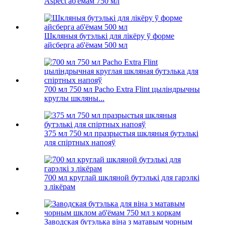
Aspect аб'ёмам 750 мл
Шкляныя бутэлькі для лікёру ў форме
айсберга аб'ёмам 500 мл
700 мл 750 мл Pacho Extra Flint цыліндрычны
круглы шкляны...
375 мл 750 мл празрыстыя шкляныя бутэлькі
для спіртных напояў
700 мл круглай шкляной бутэлькі для гарэлкі
з лікёрам
Заводская бутэлька віна з матавым чорным