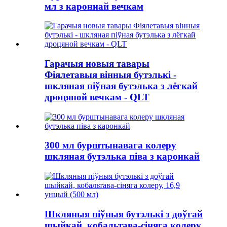
мл з кароннай вечкам
Гарачыя новыя тавары
Фіялетавыя вінныя бутэлькі -
шкляная піўная бутэлька з лёгкай
дроцяной вечкам - QLT
300 мл бурштынавага колеру
шкляная бутэлька піва з каронкай
Шкляныя піўныя бутэлькі з доўгай
шыйкай, кобальтава-сіняга колеру,