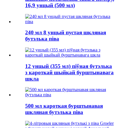
16,9 унцый (500 мл)
240 мл 8 унцый пустая шкляная
бутэлька піва
12 унцый (355 мл) піўная бутэлька
з кароткай шыйкай бурштынавага
шкла
500 мл кароткая бурштынавая
шкляная бутэлька піва