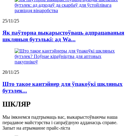
25/11/25
Як паўторна выкарыстоўваць адпрацаваныя
шкляныя бутэлькі: ад Wa...
20/11/25
Што такое кантэйнер для ўпакоўкі шкляных
бутэлек...
ШКЛЯР
Мы імкнемся падтрымаць вас, выкарыстоўваючы наша
перадавое майстэрства і сапраўдную адданасць справе.
Запыт на атрыманне прайс-ліста