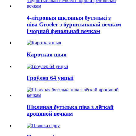
4-літровыя шкляныя бутэлькі з
піва Groeler з бурштынавай вечкам
і чорнай фенольнай вечкам
Кароткая шыя
Гроўлер 64 унцыі
Шкляная бутэлька піва з лёгкай
дроцяной вечкам