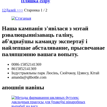
Пляшка сідру
1
2
Далей >
>>
Старонка 1 / 2
Наша кампанія з'явілася з мэтай
рэвалюцыянізаваць галіну,
аб'яднаўшы каманду экспертаў і
найлепшае абсталяванне, прысвечанае
паляпшэнню вашага вопыту.
0086-15852141369
8615852141369
Індустрыяльны парк Люсінь, Сюйчжоу, Цзянсу, Кітай
amanda@qltbottle.com
апошнія навіны