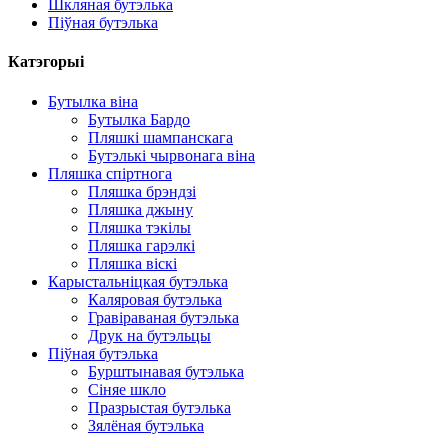
Шкляная бутэлька
Піўная бутэлька
Катэгорыі
Бутылка віна
Бутылка Бардо
Пляшкі шампанскага
Бутэлькі чырвонага віна
Пляшка спіртнога
Пляшка брэндзі
Пляшка джыну
Пляшка тэкілы
Пляшка гарэлкі
Пляшка віскі
Карыстальніцкая бутэлька
Каляровая бутэлька
Гравіраваная бутэлька
Друк на бутэльцы
Піўная бутэлька
Бурштынавая бутэлька
Сіняе шкло
Празрыстая бутэлька
Зялёная бутэлька