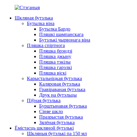
Шкляная бутэлька
Бутылка віна
Бутылка Бардо
Пляшкі шампанскага
Бутэлькі чырвонага віна
Пляшка спіртнога
Пляшка брэндзі
Пляшка джыну
Пляшка тэкілы
Пляшка гарэлкі
Пляшка віскі
Карыстальніцкая бутэлька
Каляровая бутэлька
Гравіраваная бутэлька
Друк на бутэльцы
Піўная бутэлька
Бурштынавая бутэлька
Сіняе шкло
Празрыстая бутэлька
Зялёная бутэлька
Ёмістасць шкляной бутэлькі
Шкляныя бутэлькі па 150 мл