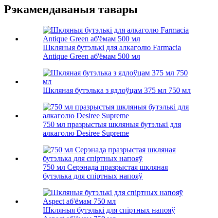
Рэкамендаваныя тавары
Шкляныя бутэлькі для алкаголю Farmacia
Antique Green аб'ёмам 500 мл
Шкляная бутэлька з ядлоўцам 375 мл 750 мл
750 мл празрыстыя шкляныя бутэлькі для
алкаголю Desiree Supreme
750 мл Серэнада празрыстая шкляная
бутэлька для спіртных напояў
Шкляныя бутэлькі для спіртных напояў