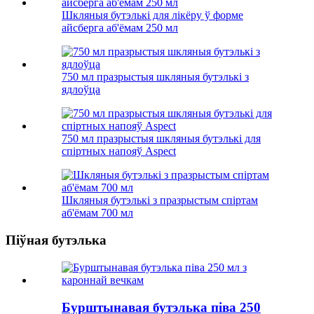
Шкляныя бутэлькі для лікёру ў форме
айсберга аб'ёмам 250 мл
750 мл празрыстыя шкляныя бутэлькі з
ядлоўца
750 мл празрыстыя шкляныя бутэлькі для
спіртных напояў Aspect
Шкляныя бутэлькі з празрыстым спіртам
аб'ёмам 700 мл
Піўная бутэлька
Бурштынавая бутэлька піва 250