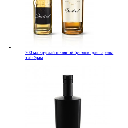
700 мл круглай шкляной бутэлькі для гарэлкі
з лікёрам