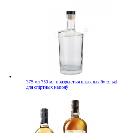
375 мл 750 мл празрыстыя шкляныя бутэлькі
для спіртных напояў