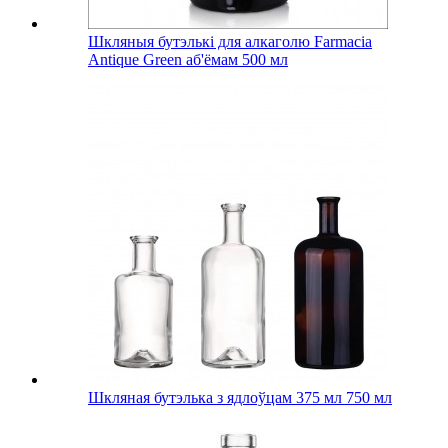
Шкляныя бутэлькі для алкаголю Farmacia
Antique Green аб'ёмам 500 мл
Шкляная бутэлька з ядлоўцам 375 мл 750 мл