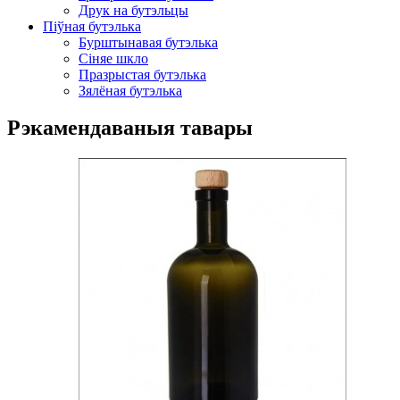
Друк на бутэльцы
Піўная бутэлька
Бурштынавая бутэлька
Сіняе шкло
Празрыстая бутэлька
Зялёная бутэлька
Рэкамендаваныя тавары