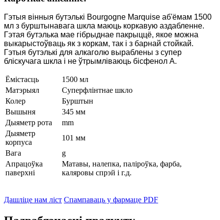
Гэтыя вінныя бутэлькі Bourgogne Marquise аб'ёмам 1500
мл з бурштынавага шкла маюць коркавую аздабленне.
Гэтая бутэлька мае гібрыднае пакрыццё, якое можна
выкарыстоўваць як з коркам, так і з барнай стойкай.
Гэтыя бутэлькі для алкаголю выраблены з супер
бліскучага шкла і не ўтрымліваюць бісфенол А.
Ёмістасць
1500 мл
Матэрыял
Суперфлінтнае шкло
Колер
Бурштын
Вышыня
345 мм
Дыяметр рота
mm
Дыяметр
101 мм
корпуса
Вага
g
Апрацоўка
Матавы, налепка, паліроўка, фарба,
паверхні
каляровы спрэй і г.д.
Дашліце нам ліст
Спампаваць у фармаце PDF