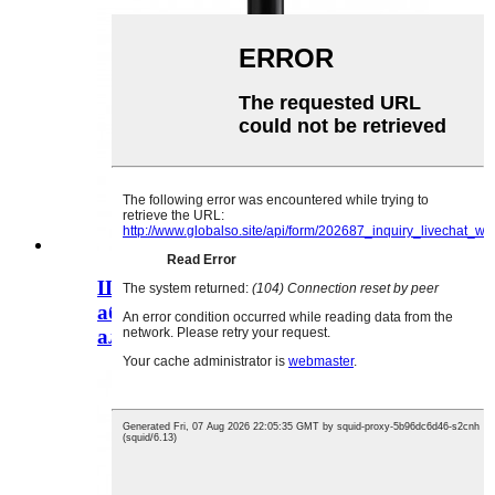
Шкляная бутэлька з коркам
аб'ёмам 750 мл, матавы чорны
алкаголь