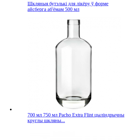
Шкляныя бутэлькі для лікёру ў форме
айсберга аб'ёмам 500 мл
700 мл 750 мл Pacho Extra Flint цыліндрычны
круглы шкляны...