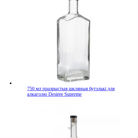
750 мл празрыстыя шкляныя бутэлькі для
алкаголю Desiree Supreme