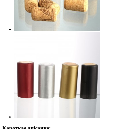
Кароткае апісанне: