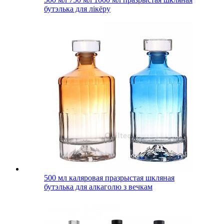
бутэлька для лікёру
500 мл каляровая празрыстая шкляная
бутэлька для алкаголю з вечкам