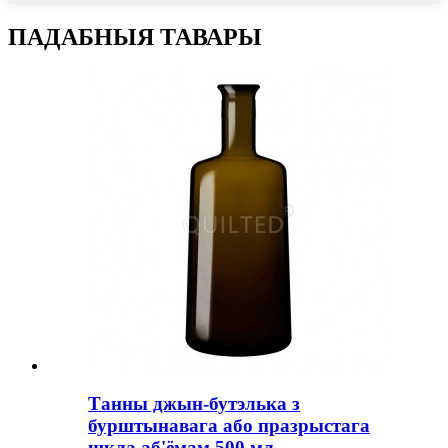
ПАДАБНЫЯ ТАВАРЫ
Танны джын-бутэлька з
бурштынавага або празрыстага
шкла аб'ёмам 500 мл...