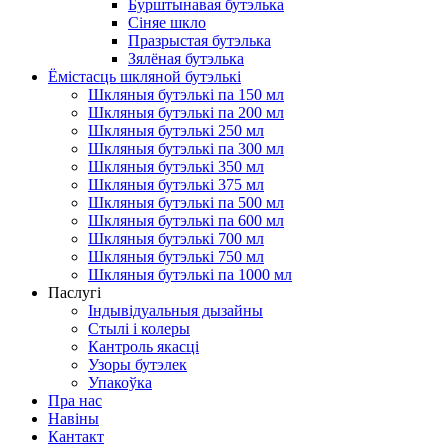
Бурштынавая бутэлька
Сіняе шкло
Празрыстая бутэлька
Зялёная бутэлька
Ёмістасць шкляной бутэлькі
Шкляныя бутэлькі па 150 мл
Шкляныя бутэлькі па 200 мл
Шкляныя бутэлькі 250 мл
Шкляныя бутэлькі па 300 мл
Шкляныя бутэлькі 350 мл
Шкляныя бутэлькі 375 мл
Шкляныя бутэлькі па 500 мл
Шкляныя бутэлькі па 600 мл
Шкляныя бутэлькі 700 мл
Шкляныя бутэлькі 750 мл
Шкляныя бутэлькі па 1000 мл
Паслугі
Індывідуальныя дызайны
Стылі і колеры
Кантроль якасці
Узоры бутэлек
Упакоўка
Пра нас
Навіны
Кантакт