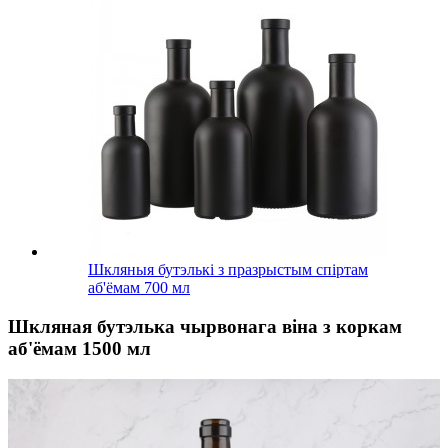
Шкляныя бутэлькі з празрыстым спіртам
аб'ёмам 700 мл
Шкляная бутэлька чырвонага віна з коркам
аб'ёмам 1500 мл