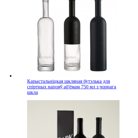
Карыстальніцкая шкляная бутэлька для
спіртных напояў аб'ёмам 750 мл з чорнага
шкла