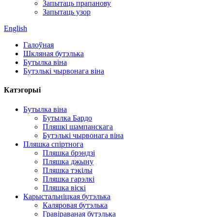
Запытаць прапанову
Запытаць узор
English
Галоўная
Шкляная бутэлька
Бутылка віна
Бутэлькі чырвонага віна
Катэгорыі
Бутылка віна
Бутылка Бардо
Пляшкі шампанскага
Бутэлькі чырвонага віна
Пляшка спіртнога
Пляшка брэндзі
Пляшка джыну
Пляшка тэкілы
Пляшка гарэлкі
Пляшка віскі
Карыстальніцкая бутэлька
Каляровая бутэлька
Гравіраваная бутэлька