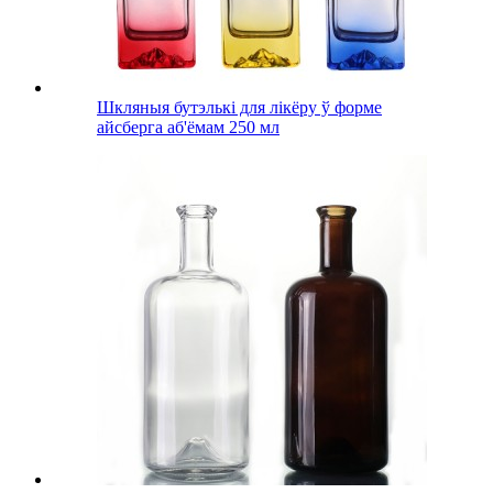
Шкляныя бутэлькі для лікёру ў форме
айсберга аб'ёмам 250 мл