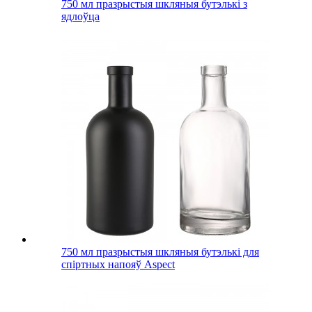
750 мл празрыстыя шкляныя бутэлькі з
ядлоўца
750 мл празрыстыя шкляныя бутэлькі для
спіртных напояў Aspect