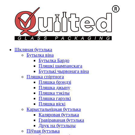
Шкляная бутэлька
Бутылка віна
Бутылка Бардо
Пляшкі шампанскага
Бутэлькі чырвонага віна
Пляшка спіртнога
Пляшка брэндзі
Пляшка джыну
Пляшка тэкілы
Пляшка гарэлкі
Пляшка віскі
Карыстальніцкая бутэлька
Каляровая бутэлька
Гравіраваная бутэлька
Друк на бутэльцы
Піўная бутэлька