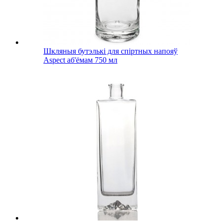
Шкляныя бутэлькі для спіртных напояў
Aspect аб'ёмам 750 мл