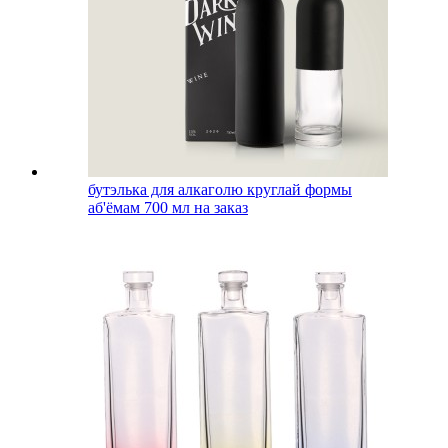
бутэлька для алкаголю круглай формы
аб'ёмам 700 мл на заказ