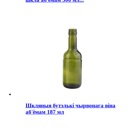
Шкляныя бутэлькі чырвонага віна
аб'ёмам 187 мл