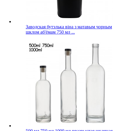
Заводская бутэлька віна з матавым чорным
шклом аб'ёмам 750 мл ...
500 мл 750 мл 1000 мл празрыстая шкляная