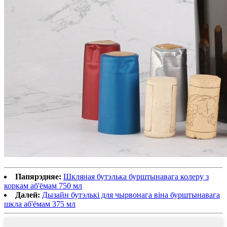
Папярэдняе:
Шкляная бутэлька бурштынавага колеру з
коркам аб'ёмам 750 мл
Далей:
Дызайн бутэлькі для чырвонага віна бурштынавага
шкла аб'ёмам 375 мл