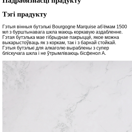
Падрабязнасці прадукту
Тэгі прадукту
Гэтыя вінныя бутэлькі Bourgogne Marquise аб'ёмам 1500
мл з бурштынавага шкла маюць коркавую аздабленне.
Гэтая бутэлька мае гібрыднае пакрыццё, якое можна
выкарыстоўваць як з коркам, так і з барнай стойкай.
Гэтыя бутэлькі для алкаголю выраблены з супер
бліскучага шкла і не ўтрымліваюць бісфенол А.