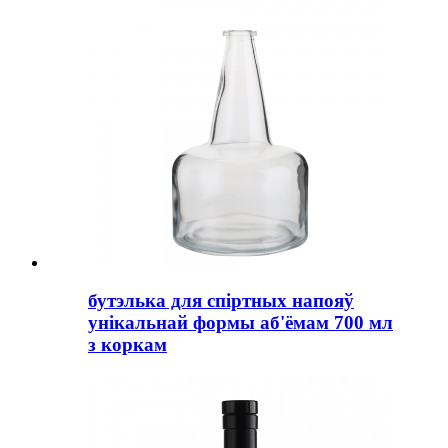
бутэлька для спіртных напояў
унікальнай формы аб'ёмам 700 мл
з коркам