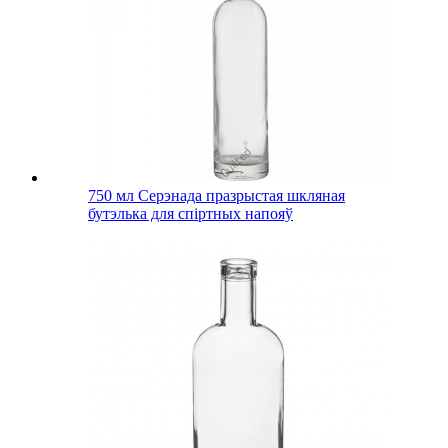
750 мл Серэнада празрыстая шкляная
бутэлька для спіртных напояў