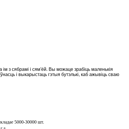
 ім з сябрамі і сям'ёй. Вы можаце зрабіць маленькія
ўнасць і выкарыстаць гэтыя бутэлькі, каб ажывіць сваю
складае 5000-30000 шт.
г.д.