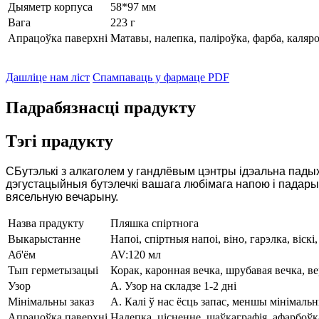
Дыяметр корпуса
58*97 мм
Вага
223 г
Апрацоўка паверхні
Матавы, налепка, паліроўка, фарба, каляров
Дашліце нам ліст
Спампаваць у фармаце PDF
Падрабязнасці прадукту
Тэгі прадукту
С
Бутэлькі з алкаголем у гандлёвым цэнтры ідэальна падыхо
дэгустацыйныя бутэлечкі вашага любімага напою і падарыц
вясельную вечарыну.
Назва прадукту
Пляшка спіртнога
Выкарыстанне
Напоі, спіртныя напоі, віно, гарэлка, віскі,
Аб'ём
AV:120 мл
Тып герметызацыі
Корак, каронная вечка, шрубавая вечка, ве
Узор
A. Узор на складзе 1-2 дні
Мінімальны заказ
A. Калі ў нас ёсць запас, меншы мінімальн
Апрацоўка паверхні
Налепка, цісненне, шаўкаграфія, афарбоўка