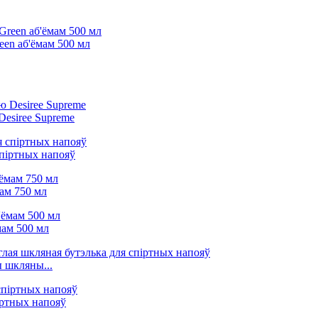
een аб'ёмам 500 мл
Desiree Supreme
спіртных напояў
ам 750 мл
мам 500 мл
ы шкляны...
іртных напояў