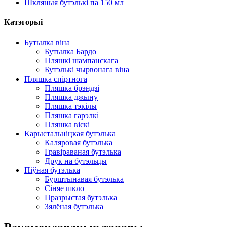
Шкляныя бутэлькі па 150 мл
Катэгорыі
Бутылка віна
Бутылка Бардо
Пляшкі шампанскага
Бутэлькі чырвонага віна
Пляшка спіртнога
Пляшка брэндзі
Пляшка джыну
Пляшка тэкілы
Пляшка гарэлкі
Пляшка віскі
Карыстальніцкая бутэлька
Каляровая бутэлька
Гравіраваная бутэлька
Друк на бутэльцы
Піўная бутэлька
Бурштынавая бутэлька
Сіняе шкло
Празрыстая бутэлька
Зялёная бутэлька