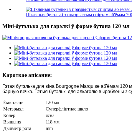
Шкляныя бутэлькі з празрыстым спіртам аб'ёмам 70
Міні-бутэлька для гарэлкі ў форме бутона 120 мл
Кароткае апісанне:
Гэтая бутэлька для віна Bourgogne Marquise аб'ёмам 120
барную вечка. Гэтыя бутэлькі для алкаголю выраблены з с
Ёмістасць
120 мл
Матэрыял
Суперфлінтнае шкло
Колер
ясна
Вышыня
118 мм
Дыяметр рота
mm