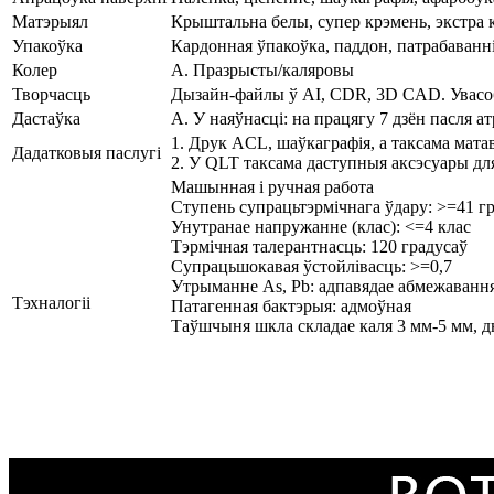
Матэрыял
Крыштальна белы, супер крэмень, экстра к
Упакоўка
Кардонная ўпакоўка, паддон, патрабаванні
Колер
A. Празрысты/каляровы
Творчасць
Дызайн-файлы ў AI, CDR, 3D CAD. Увасобі
Дастаўка
A. У наяўнасці: на працягу 7 дзён пасля 
1. Друк ACL, шаўкаграфія, а таксама мата
Дадатковыя паслугі
2. У QLT таксама даступныя аксэсуары для
Машынная і ручная работа
Ступень супрацьтэрмічнага ўдару: >=41 г
Унутранае напружанне (клас): <=4 клас
Тэрмічная талерантнасць: 120 градусаў
Супрацьшокавая ўстойлівасць: >=0,7
Утрыманне As, Pb: адпавядае абмежаванн
Тэхналогіі
Патагенная бактэрыя: адмоўная
Таўшчыня шкла складае каля 3 мм-5 мм, 