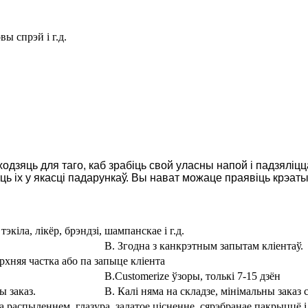
ы спрэй і г.д.
дзяць для таго, каб зрабіць свой уласны напой і падзяліцца
ь іх у якасці падарункаў. Вы нават можаце праявіць крэаты
 тэкіла, лікёр, брэндзі, шампанскае і г.д.
B. Згодна з канкрэтным запытам кліентаў.
рхняя частка або па запыце кліента
B.Customerize ўзоры, толькі 7-15 дзён
ы заказ.
B. Калі няма на складзе, мінімальны заказ 
 распыленнем, глазура, залатое цісненне, сярэбранае пакрыццё і 