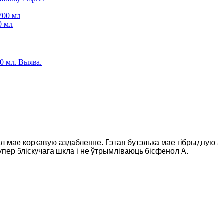
0 мл
 мл мае коркавую аздабленне. Гэтая бутэлька мае гібрыдну
упер бліскучага шкла і не ўтрымліваюць бісфенол А.