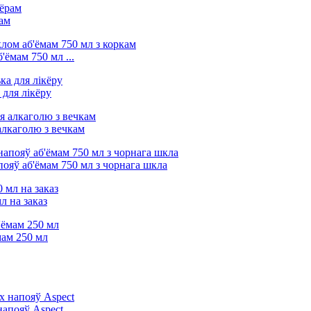
рам
ёмам 750 мл ...
 для лікёру
алкаголю з вечкам
ояў аб'ёмам 750 мл з чорнага шкла
л на заказ
мам 250 мл
напояў Aspect