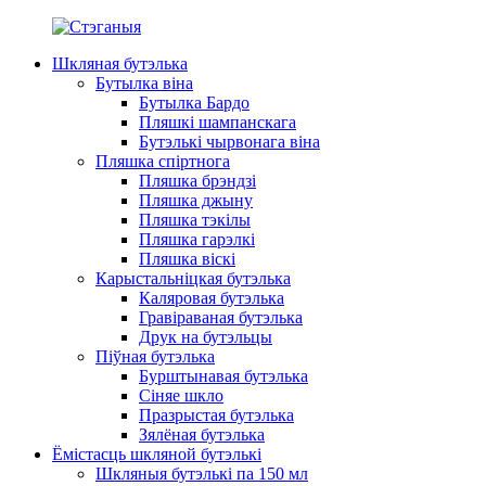
Шкляная бутэлька
Бутылка віна
Бутылка Бардо
Пляшкі шампанскага
Бутэлькі чырвонага віна
Пляшка спіртнога
Пляшка брэндзі
Пляшка джыну
Пляшка тэкілы
Пляшка гарэлкі
Пляшка віскі
Карыстальніцкая бутэлька
Каляровая бутэлька
Гравіраваная бутэлька
Друк на бутэльцы
Піўная бутэлька
Бурштынавая бутэлька
Сіняе шкло
Празрыстая бутэлька
Зялёная бутэлька
Ёмістасць шкляной бутэлькі
Шкляныя бутэлькі па 150 мл