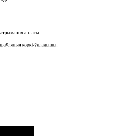
я атрымання аплаты.
і драўляныя коркі-ўкладышы.