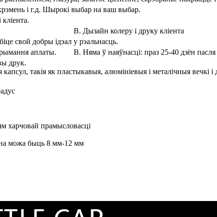
рэмень і г.д. Шырокі выбар на ваш выбар.
 кліента.
B. Дызайн колеру і друку кліента
це свой добры ідэал у рэальнасць.
атрымання аплаты.
B. Няма ў наяўнасці: праз 25-40 дзён пасл
вы друк.
 капсул, такія як пластыкавыя, алюмініевыя і металічныя вечкі 
радус
ям харчовай прамысловасці
дна можа быць 8 мм-12 мм