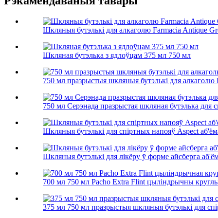
Рэкамендаваныя тавары
Шкляныя бутэлькі для алкаголю Farmacia Antique Gr
Шкляная бутэлька з ядлоўцам 375 мл 750 мл
750 мл празрыстыя шкляныя бутэлькі для алкаголю 
750 мл Серэнада празрыстая шкляная бутэлька для 
Шкляныя бутэлькі для спіртных напояў Aspect аб'ём
Шкляныя бутэлькі для лікёру ў форме айсберга аб'ё
700 мл 750 мл Pacho Extra Flint цыліндрычны кругл
375 мл 750 мл празрыстыя шкляныя бутэлькі для сп