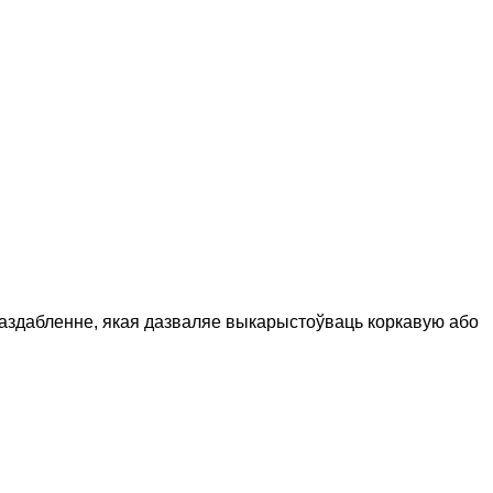
ю аздабленне, якая дазваляе выкарыстоўваць коркавую або